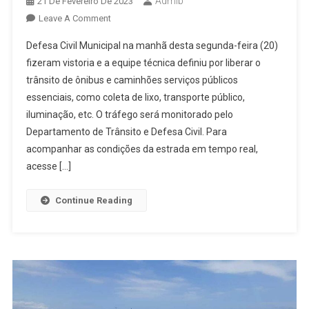
Admib
21 De Fevereiro De 2023
On
Leave A Comment
ESTRADA
Defesa Civil Municipal na manhã desta segunda-feira (20)
DO
fizeram vistoria e a equipe técnica definiu por liberar o
GUARAÚ
trânsito de ônibus e caminhões serviços públicos
LIBERADA
essenciais, como coleta de lixo, transporte público,
PARA
ÔNIBUS
iluminação, etc. O tráfego será monitorado pelo
E
Departamento de Trânsito e Defesa Civil. Para
CAMINHÕES
acompanhar as condições da estrada em tempo real,
acesse […]
Continue Reading