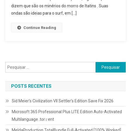
dizem que são os minérios do morro de Itatins . Suas
ondas são ideias para o surf, em […]
Continue Reading
Pesquisar
por:
POSTS RECENTES
Sid Meier’s Civilization VII Settler’s Edition Save Fix 2026
Microsoft 365 Professional Plus LITE Edition Auto-Activated
Multilanguage .tоr𝚛еnt
MeldaProduction TotalBundle Full-Activated [100% Worked]