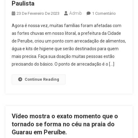
Paulista
Admib
Em
23 De Fevereiro De 2023
1 Comentário
Campanha
Agora é nossa vez, muitas famílias foram afetadas com
Em
as fortes chuvas em nosso litoral, a prefeitura da Cidade
Peruíbe
de Peruíbe, criou um ponto com arrecadação de alimentos,
Em
água e kits de higiene que serão destinados para quem
Solidarieda
As
mais precisa. Faça sua doação muitas pessoas estão
Vitimas
precisando do básico. O ponto de arrecadação é o […]
Da
Enchente
Continue Reading
No
Litoral
Paulista
Vídeo mostra o exato momento que o
tornado se forma no céu na praia do
Guarau em Peruíbe.