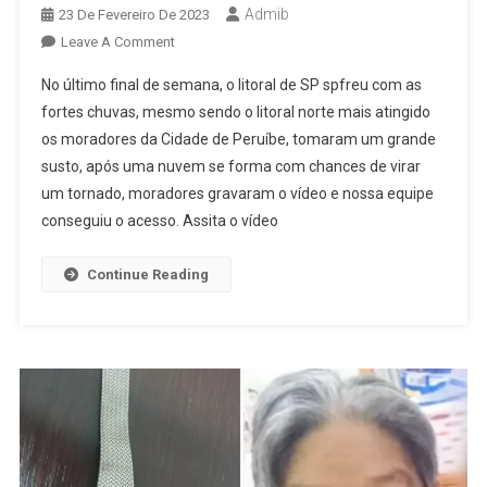
Admib
23 De Fevereiro De 2023
On
Leave A Comment
Vídeo
No último final de semana, o litoral de SP spfreu com as
Mostra
fortes chuvas, mesmo sendo o litoral norte mais atingido
O
os moradores da Cidade de Peruíbe, tomaram um grande
Exato
susto, após uma nuvem se forma com chances de virar
Momento
Que
um tornado, moradores gravaram o vídeo e nossa equipe
O
conseguiu o acesso. Assita o vídeo
Tornado
Se
Continue Reading
Forma
No
Céu
Na
Praia
Do
Guarau
Em