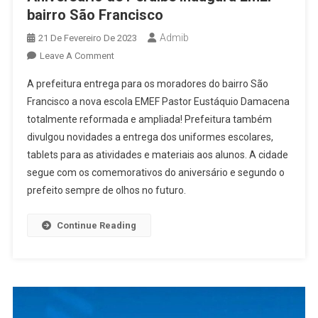
bairro São Francisco
Admib
21 De Fevereiro De 2023
On
Leave A Comment
Aniversário
A prefeitura entrega para os moradores do bairro São
De
Francisco a nova escola EMEF Pastor Eustáquio Damacena
Peruíbe
totalmente reformada e ampliada! Prefeitura também
Inaugura
divulgou novidades a entrega dos uniformes escolares,
EMEF
Bairro
tablets para as atividades e materiais aos alunos. A cidade
São
segue com os comemorativos do aniversário e segundo o
Francisco
prefeito sempre de olhos no futuro.
Continue Reading