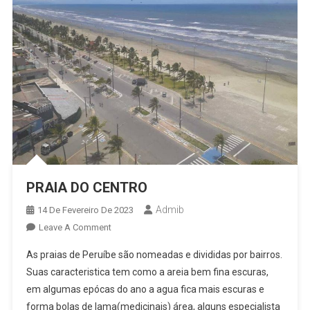
PRAIA DO CENTRO
Admib
14 De Fevereiro De 2023
On
Leave A Comment
PRAIA
As praias de Peruíbe são nomeadas e divididas por bairros.
DO
Suas caracteristica tem como a areia bem fina escuras,
CENTRO
em algumas epócas do ano a agua fica mais escuras e
forma bolas de lama(medicinais) área, alguns especialista