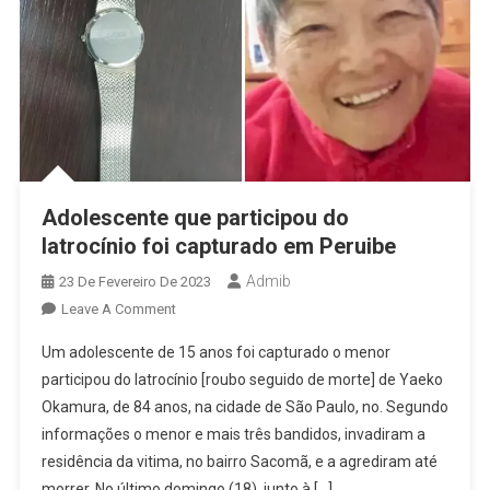
Peruíbe.
Adolescente que participou do
latrocínio foi capturado em Peruibe
Admib
23 De Fevereiro De 2023
On
Leave A Comment
Adolescente
Um adolescente de 15 anos foi capturado o menor
Que
participou do latrocínio [roubo seguido de morte] de Yaeko
Participou
Okamura, de 84 anos, na cidade de São Paulo, no. Segundo
Do
informações o menor e mais três bandidos, invadiram a
Latrocínio
Foi
residência da vitima, no bairro Sacomã, e a agrediram até
Capturado
morrer. No último domingo (18), junto à […]