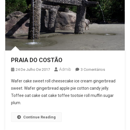
PRAIA DO COSTÃO
Admib
Em
24 De Julho De 2017
3 Comentários
PRAIA
Wafer cake sweet roll cheesecake ice cream gingerbread
DO
sweet. Wafer gingerbread apple pie cotton candy jelly.
COSTÃO
Toffee oat cake oat cake toffee tootsie roll muffin sugar
plum.
Continue Reading