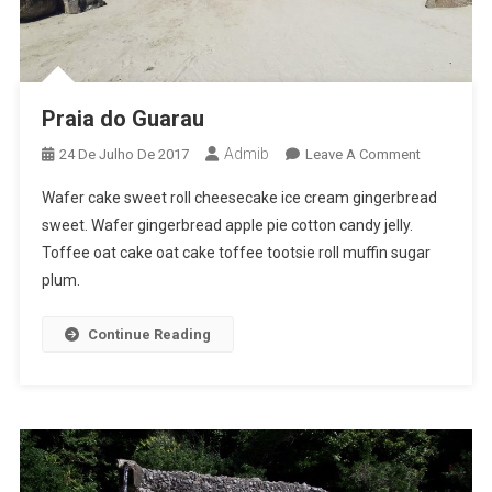
Praia do Guarau
Admib
On
24 De Julho De 2017
Leave A Comment
Praia
Wafer cake sweet roll cheesecake ice cream gingerbread
Do
sweet. Wafer gingerbread apple pie cotton candy jelly.
Guarau
Toffee oat cake oat cake toffee tootsie roll muffin sugar
plum.
Continue Reading