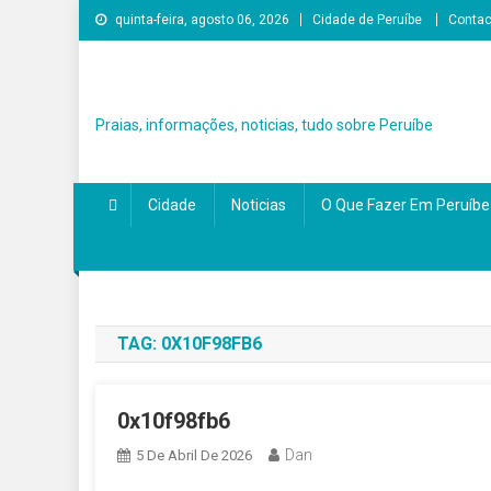
Skip to content
quinta-feira, agosto 06, 2026
Cidade de Peruíbe
Contac
Praias, informações, noticias, tudo sobre Peruíbe
Cidade
Noticias
O Que Fazer Em Peruíbe
TAG:
0X10F98FB6
0x10f98fb6
Dan
5 De Abril De 2026