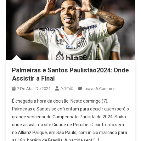
Palmeiras e Santos Paulistão2024: Onde
Assistir a Final
Admib
On
7 De Abril De 2024
Leave A Comment
Palmeiras
É chegada a hora da decisão! Neste domingo (7),
E
Palmeiras e Santos se enfrentam para decidir quem será o
Santos
grande vencedor do Campeonato Paulista de 2024. Saiba
Paulistão2024
onde assistir no site Cidade de Peruíbe. O confronto será
Onde
Assistir
no Allianz Parque, em São Paulo, com início marcado para
A
as 18h, horário de Brasília. A partida será […]