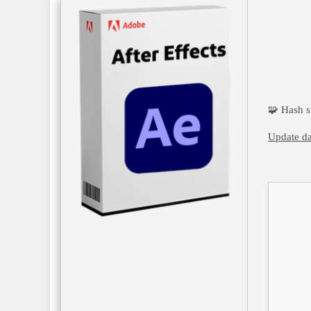
🧩 Hash 
Update da