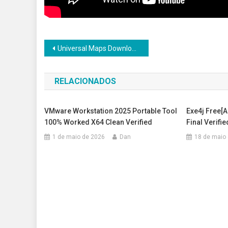
Navegação
Universal Maps Downloader Crack [Clean] [x86-x64] [Final] Bypass
de
RELACIONADOS
Post
VMware Workstation 2025 Portable Tool
Exe4j Free[A
100% Worked X64 Clean Verified
Final Verifie
1 de maio de 2026
Dan
18 de maio