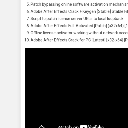
Patch bypassing online software activation mechani
Adobe After Effects Crack + Keygen [Stable] Stable Fi
Script to patch license server URLs to local loopback
Adobe After Effects Full-Activated [Patch] (x32x64) [
Offline license activator working without network acce
Adobe After Effects Crack for PC [Latest] [x32-x64] [P