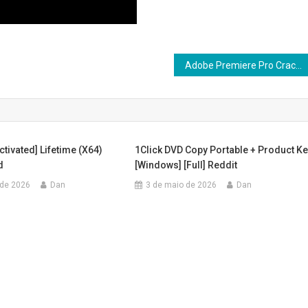
Adobe Premiere Pro Crack + Keygen Stable (x32-x64) [Stable] Ultimate
ctivated] Lifetime (x64)
1Click DVD Copy Portable + Product K
d
[Windows] [Full] Reddit
 de 2026
Dan
3 de maio de 2026
Dan