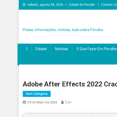
Skip
sábado, agosto 08, 2026
Cidade de Peruíbe
Contact U
to
content
Praias, informações, noticias, tudo sobre Peruíbe
Cidade
Noticias
O Que Fazer Em Peruíbe
Adobe After Effects 2022 Crac
Sem Categoria
Dan
24 De Maio De 2026