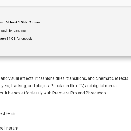
or:
At least 1 GHz, 2 cores
ough for patching
ace:
64 GB for unpack
nd visual effects. It fashions titles, transitions, and cinematic effects
yers, tracking, and plugins. Popular in film, TV, and digital media
tors. It blends effortlessly with Premiere Pro and Photoshop.
sted FREE
me] Instant