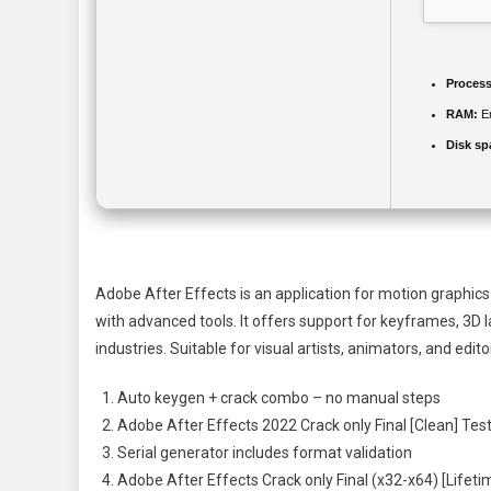
Process
RAM:
En
Disk sp
Adobe After Effects is an application for motion graphics a
with advanced tools. It offers support for keyframes, 3D la
industries. Suitable for visual artists, animators, and edi
Auto keygen + crack combo – no manual steps
Adobe After Effects 2022 Crack only Final [Clean] Te
Serial generator includes format validation
Adobe After Effects Crack only Final (x32-x64) [Lifeti