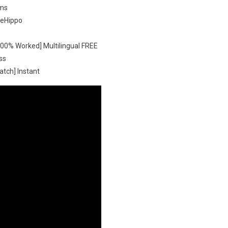
sms
leHippo
100% Worked] Multilingual FREE
ss
atch] Instant