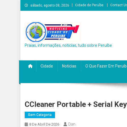
Skip
Cidade de Peruíbe
Contact U
sábado, agosto 08, 2026
to
content
Praias, informações, noticias, tudo sobre Peruíbe
Cidade
Noticias
O Que Fazer Em Peruíb
CCleaner Portable + Serial Key 
Sem Categoria
Dan
8 De Abril De 2026