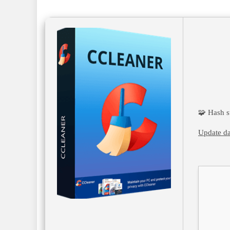
🧩 Hash 
Update da