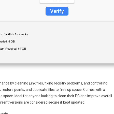
Verify
or:
1+ GHz for cracks
eded: 4 GB
ace:
Required: 64 GB
nce by cleaning junk files, fixing registry problems, and controlling
y, restore points, and duplicate files to free up space. Comes with a
ree space. Ideal for anyone looking to clean their PC and improve overall
rent versions are considered secure if kept updated.
rmats