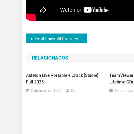
Navegação
Total Uninstall Crack exe Lifetime (x32x64) [Lifetime] Multilingual
de
RELACIONADOS
Post
Ableton Live Portable + Crack [Stable]
TeamViewer 
Full 2025
Lifetime GDr
3 de maio de 2026
Dan
25 de maio