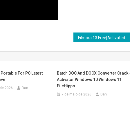
Filmora 13 Free[Activated] Universal [x32-x64] Windows 11 FileCR
Portable For PC Latest
Batch DOC And DOCX Converter Crack 
ive
Activator Windows 10 Windows 11
FileHippo
 de 2026
Dan
7 de maio de 2026
Dan