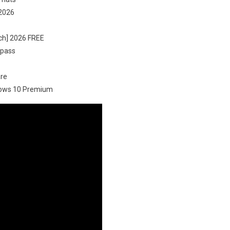
 2026
tch] 2026 FREE
ypass
are
ndows 10 Premium