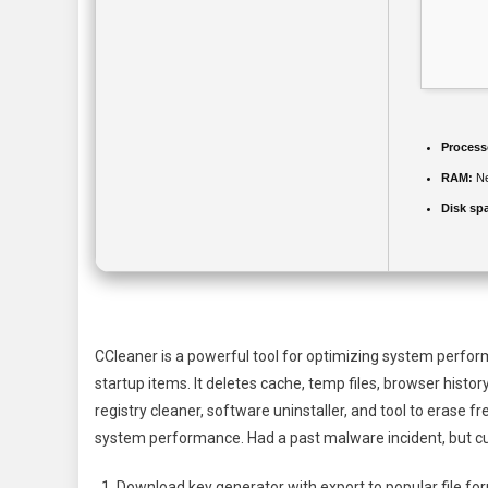
Process
RAM:
Ne
Disk sp
CCleaner is a powerful tool for optimizing system performa
startup items. It deletes cache, temp files, browser histor
registry cleaner, software uninstaller, and tool to erase f
system performance. Had a past malware incident, but cur
Download key generator with export to popular file fo