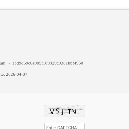
sum → 1bd9d59c0e905f169929c9381bbf4950
te:
2026-04-07