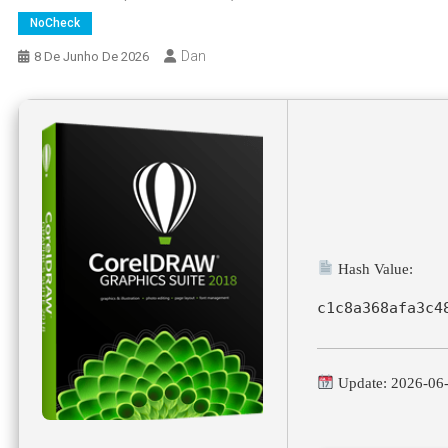
NoCheck
Dan
8 De Junho De 2026
Hash Value:
c1c8a368afa3c4
Update: 2026-06