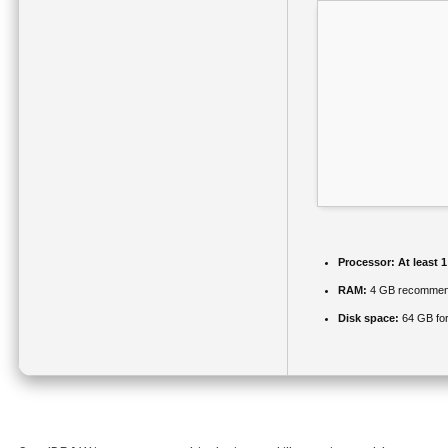
Processor:
At least 1
RAM:
4 GB recomme
Disk space:
64 GB for