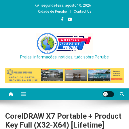
Skip
segunda-feira, agosto 10, 2026
to
Cidade de Peruíbe
Contact Us
content
Praias, informações, noticias, tudo sobre Peruíbe
CorelDRAW X7 Portable + Product
Key Full (x32-X64) [Lifetime]