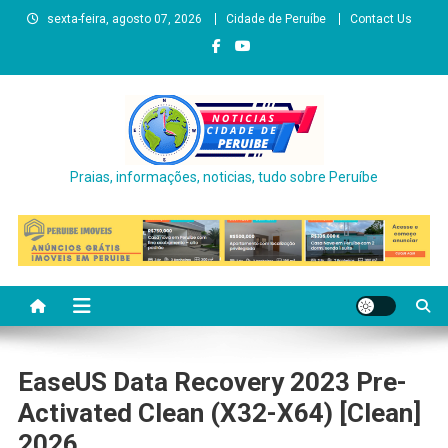
Skip
sexta-feira, agosto 07, 2026
Cidade de Peruíbe
Contact Us
to
content
Praias, informações, noticias, tudo sobre Peruíbe
EaseUS Data Recovery 2023 Pre-
Activated Clean (x32-X64) [Clean]
2026