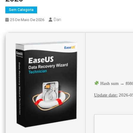
Sem Categoria
Dan
25 De Maio De 2026
Hash sum → f08
Update date:
2026-0