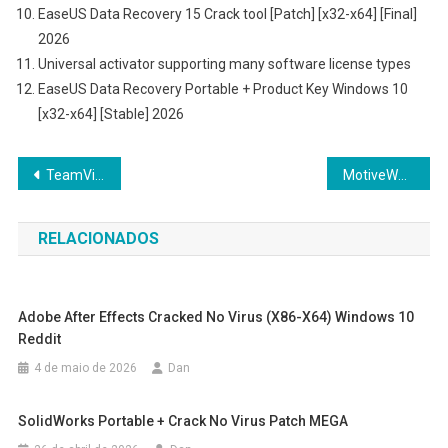
EaseUS Data Recovery 15 Crack tool [Patch] [x32-x64] [Final]
2026
Universal activator supporting many software license types
EaseUS Data Recovery Portable + Product Key Windows 10
[x32-x64] [Stable] 2026
Navegação
TeamViewer Portable for PC Latest Lifetime gDrive
MotiveWave Crack only [no Virus] (x32-x64) [Clean] Instant
de
RELACIONADOS
Post
Adobe After Effects Cracked No Virus (x86-X64) Windows 10
Reddit
4 de maio de 2026
Dan
SolidWorks Portable + Crack No Virus Patch MEGA