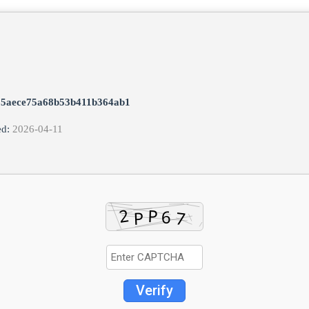
:
05aece75a68b53b411b364ab1
ed:
2026-04-11
Verify