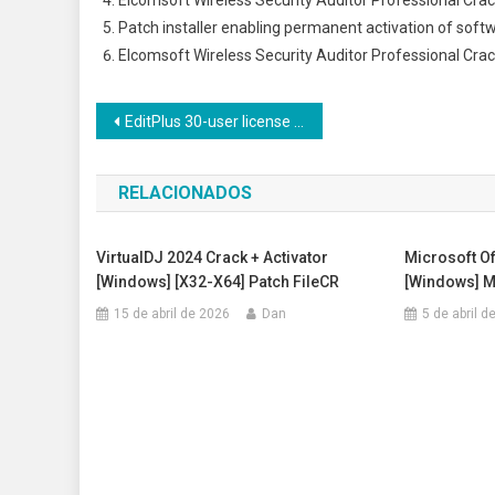
Elcomsoft Wireless Security Auditor Professional Cra
Patch installer enabling permanent activation of soft
Elcomsoft Wireless Security Auditor Professional Cra
Navegação
EditPlus 30-user license Portable only Lifetime [x86x64] [100% Worked] 2026
de
RELACIONADOS
Post
VirtualDJ 2024 Crack + Activator
Microsoft Of
[Windows] [x32-X64] Patch FileCR
[Windows] 
15 de abril de 2026
Dan
5 de abril d