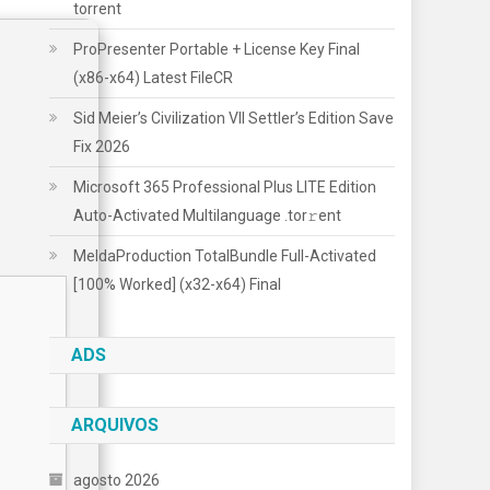
torrent
ProPresenter Portable + License Key Final
(x86-x64) Latest FileCR
Sid Meier’s Civilization VII Settler’s Edition Save
Fix 2026
Microsoft 365 Professional Plus LITE Edition
Auto-Activated Multilanguage .tоr𝚛еnt
MeldaProduction TotalBundle Full-Activated
[100% Worked] (x32-x64) Final
ADS
ARQUIVOS
agosto 2026