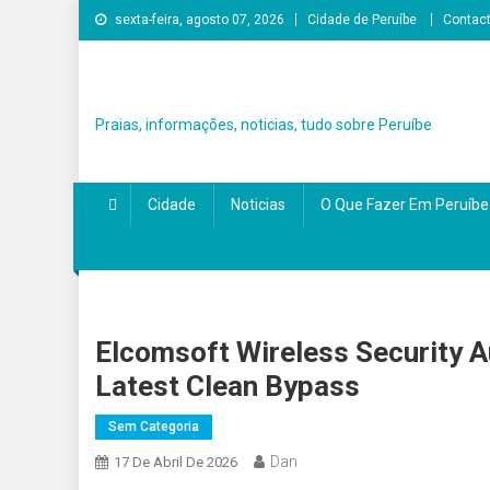
Skip
sexta-feira, agosto 07, 2026
Cidade de Peruíbe
Contac
to
content
Praias, informações, noticias, tudo sobre Peruíbe
Cidade
Noticias
O Que Fazer Em Peruíbe
Elcomsoft Wireless Security Au
Latest Clean Bypass
Sem Categoria
Dan
17 De Abril De 2026