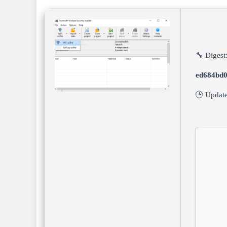
🔧 Digest
ed684bd
🕒 Updat