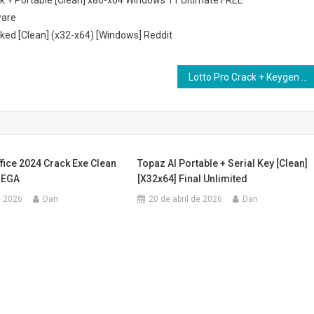
ck + Portable [Clean] x86-x64 Windows 11 Ultimate FREE
ware
cked [Clean] (x32-x64) [Windows] Reddit
Lotto Pro Crack + Keygen [100% Worked] (x64) [no Virus] Bypass
fice 2024 Crack Exe Clean
Topaz AI Portable + Serial Key [Clean]
MEGA
[x32x64] Final Unlimited
e 2026
Dan
20 de abril de 2026
Dan