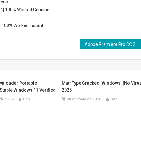
ions
x64] 100% Worked Genuine
l 100% Worked Instant
Adobe Premiere Pro CC 2021 Crack tool Final Lifetime
wnloader Portable +
MathType Cracked [Windows] [no Viru
Stable Windows 11 Verified
2025
 de 2026
Dan
20 de maio de 2026
Dan