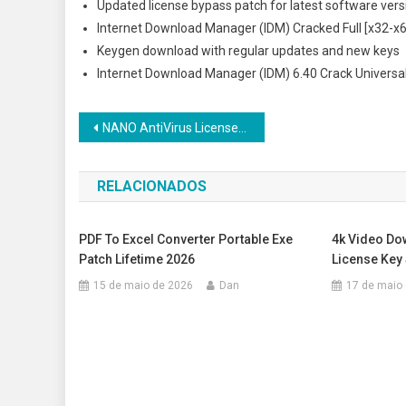
Updated license bypass patch for latest software vers
Internet Download Manager (IDM) Cracked Full [x32-
Keygen download with regular updates and new keys
Internet Download Manager (IDM) 6.40 Crack Universa
Navegação
NANO AntiVirus License[Activated] [Windows] 100% Worked
de
RELACIONADOS
Post
PDF To Excel Converter Portable Exe
4k Video Do
Patch Lifetime 2026
License Key 
15 de maio de 2026
Dan
17 de maio