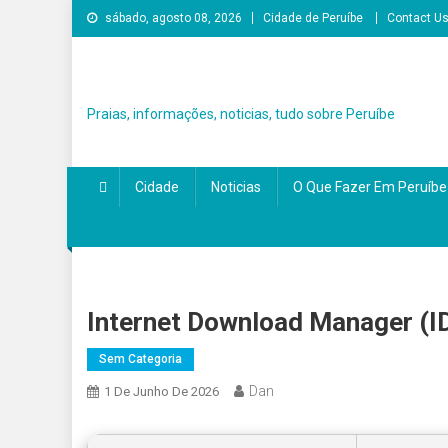
Skip
sábado, agosto 08, 2026
Cidade de Peruíbe
Contact U
to
content
Praias, informações, noticias, tudo sobre Peruíbe
Cidade
Noticias
O Que Fazer Em Peruíbe
Internet Download Manager (IDM
Sem Categoria
Dan
1 De Junho De 2026