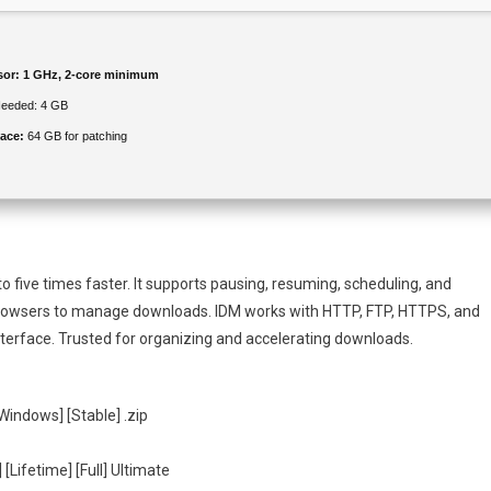
sor:
1 GHz, 2-core minimum
eeded: 4 GB
ace:
64 GB for patching
ive times faster. It supports pausing, resuming, scheduling, and
 browsers to manage downloads. IDM works with HTTP, FTP, HTTPS, and
 interface. Trusted for organizing and accelerating downloads.
indows] [Stable] .zip
Lifetime] [Full] Ultimate