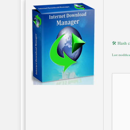
🛠 Hash 
Last modific