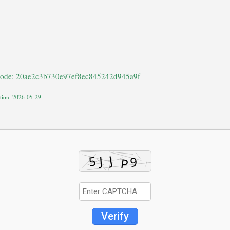
code: 20ae2c3b730e97ef8ec845242d945a9f
ation: 2026-05-29
Verify