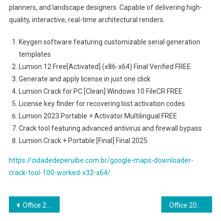
planners, and landscape designers. Capable of delivering high-
quality, interactive, real-time architectural renders.
Keygen software featuring customizable serial generation
templates
Lumion 12 Free[Activated] (x86-x64) Final Verified FREE
Generate and apply license in just one click
Lumion Crack for PC [Clean] Windows 10 FileCR FREE
License key finder for recovering lost activation codes
Lumion 2023 Portable + Activator Multilingual FREE
Crack tool featuring advanced antivirus and firewall bypass
Lumion Crack + Portable [Final] Final 2025
https://cidadedeperuibe.com.br/google-maps-downloader-
crack-tool-100-worked-x32-x64/
Navegação
Office 2021 MAS Activated Oinstall.exe Spanish (P2P)
Office 2024 Pro Plus 64 Crack from Microsoft (YTS) Pre-Activated Command