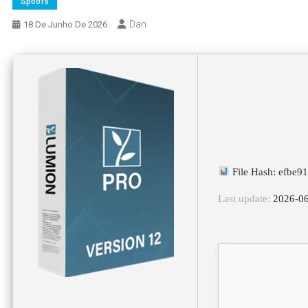
Spoofs
Dan
18 De Junho De 2026
File Hash: efbe
Last update:
2026-06