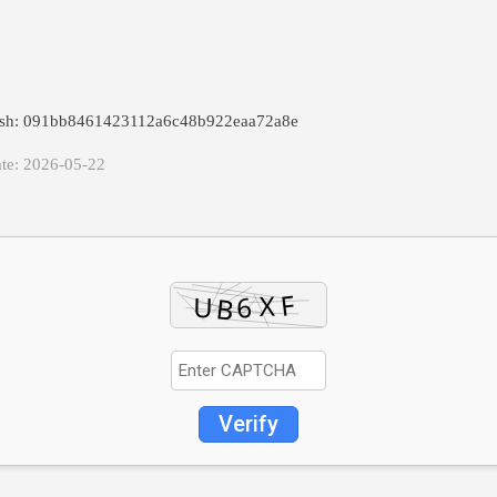
hash: 091bb8461423112a6c48b922eaa72a8e
te: 2026-05-22
Verify