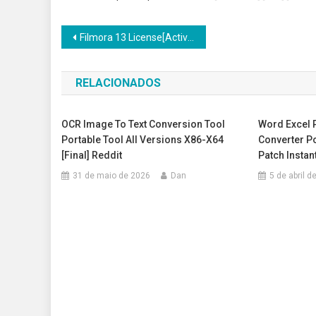
Navegação
Filmora 13 License[Activated] All Versions Full Multilingual
de
RELACIONADOS
Post
OCR Image To Text Conversion Tool
Word Excel 
Portable Tool All Versions X86-X64
Converter P
[Final] Reddit
Patch Instan
31 de maio de 2026
Dan
5 de abril d