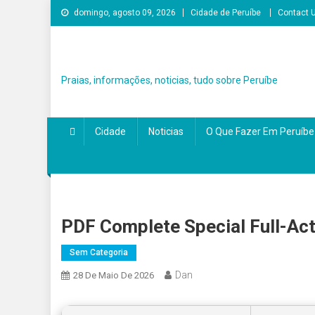
Skip
domingo, agosto 09, 2026
Cidade de Peruíbe
Contact 
to
content
Praias, informações, noticias, tudo sobre Peruíbe
Cidade
Noticias
O Que Fazer Em Peruíbe
PDF Complete Special Full-Acti
Sem Categoria
Dan
28 De Maio De 2026