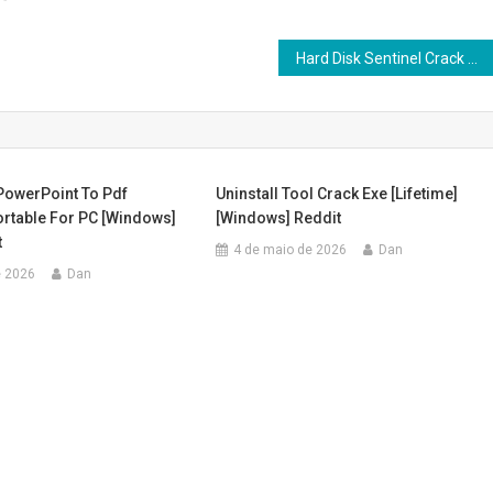
Hard Disk Sentinel Crack exe 100% Worked 100% Worked Genuine
PowerPoint To Pdf
Uninstall Tool Crack Exe [Lifetime]
ortable For PC [Windows]
[Windows] Reddit
t
4 de maio de 2026
Dan
e 2026
Dan