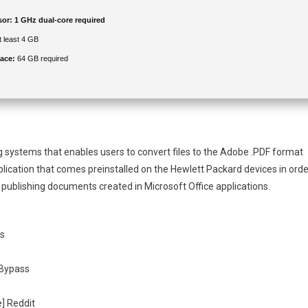
sor:
1 GHz dual-core required
t least 4 GB
ace:
64 GB required
g systems that enables users to convert files to the Adobe .PDF format
lication that comes preinstalled on the Hewlett Packard devices in orde
for publishing documents created in Microsoft Office applications.
ss
 Bypass
] Reddit