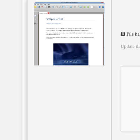
💾 File 
Update da