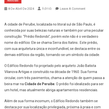
Noticias
Admib
On
8 De Abril De 2024
Leave A Comment
Prédio
Redondo
A cidade de Peruíbe, localizada no litoral sul de São Paulo, é
De
conhecida por suas belezas naturais e também por uma peculiar
Peruíbe:
construção: “Prédio Redondo”, porém este não é o verdadeiro
Um
Ícone
nome do edifício. Ele se chama Serra dos Itatins.. Este prédio,
Arquitetônico
com sua arquitetura única e inconfundível, se destaca entre os
À
demais edifícios da região, tornando-se um símbolo da cidade.
Beira-
Mar
O Edifício Redondo foi projetado pelo arquiteto João Batista
Vilanova Artigas e construído na década de 1960. Sua forma
circular, com três pavimentos, chama a atenção de quem passa a
beira mar na
Cidade de Peruibe
. O prédio foi idealizado para ser
um hotel, mas atualmente abriga apartamentos residenciais.
Além de sua forma incomum, o Edifício Redondo também se
destaca por sua localização privilegiada, próxima à praia e com