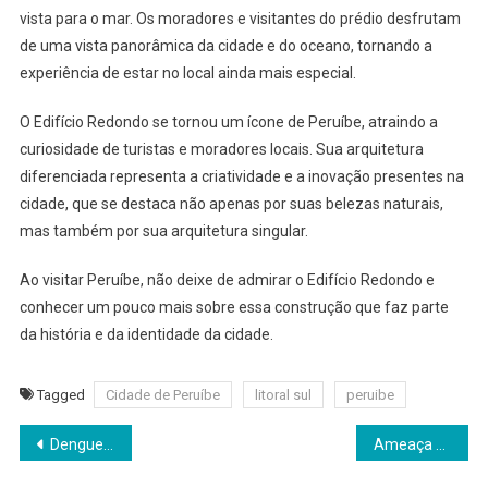
vista para o mar. Os moradores e visitantes do prédio desfrutam
de uma vista panorâmica da cidade e do oceano, tornando a
experiência de estar no local ainda mais especial.
O Edifício Redondo se tornou um ícone de Peruíbe, atraindo a
curiosidade de turistas e moradores locais. Sua arquitetura
diferenciada representa a criatividade e a inovação presentes na
cidade, que se destaca não apenas por suas belezas naturais,
mas também por sua arquitetura singular.
Ao visitar Peruíbe, não deixe de admirar o Edifício Redondo e
conhecer um pouco mais sobre essa construção que faz parte
da história e da identidade da cidade.
Tagged
Cidade de Peruíbe
litoral sul
peruibe
Navegação
Dengue faz vítimas na Baixada Santista: Morte confirmada em Peruíbe
Ameaça a Médica no Caraguava: Violência em Unidade de Saúde em Peruíbe
de