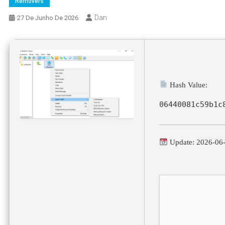
Removers
Dan
27 De Junho De 2026
Hash Value:
06440081c59b1c
Update: 2026-06