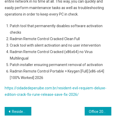
entire network in no time at all. This way, you can quickly and
easily perform maintenance tasks as well as troubleshooting
operations in order to keep every PC in check.
Patch tool that permanently disables software activation
checks
Radmin Remote Control Cracked Clean Full
Crack tool with silent activation and no user intervention
Radmin Remote Control Cracked (x86x64) no Virus
Multilingual
Patch installer ensuring permanent removal of activation
Radmin Remote Control Portable + Keygen [Full] [x86-x64]
[100% Worked] 2026
https://cidadedeperuibe.com.br/resident-evil-requiem-deluxe-
edition-crack-fix-rune-release-save-fix-2026/
Navegação
Resident Evil Requiem Deluxe Edition Crack Fix Rune Release Save Fix 2026
Office 2025 64bits Reddit [KMS-VL-ALL]