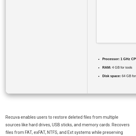
Processor:
1 GHz CPU
RAM:
4 GB for tools
Disk space:
64 GB for
Recuva enables users to restore deleted files from multiple
sources like hard drives, USB sticks, and memory cards. Recovers
files from FAT, exFAT, NTFS, and Ext systems while preserving