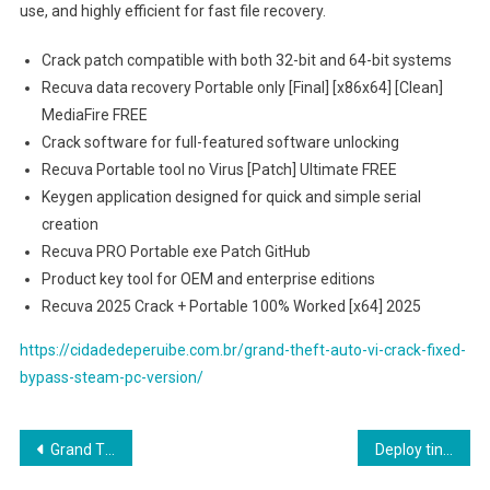
use, and highly efficient for fast file recovery.
Crack patch compatible with both 32-bit and 64-bit systems
Recuva data recovery Portable only [Final] [x86x64] [Clean]
MediaFire FREE
Crack software for full-featured software unlocking
Recuva Portable tool no Virus [Patch] Ultimate FREE
Keygen application designed for quick and simple serial
creation
Recuva PRO Portable exe Patch GitHub
Product key tool for OEM and enterprise editions
Recuva 2025 Crack + Portable 100% Worked [x64] 2025
https://cidadedeperuibe.com.br/grand-theft-auto-vi-crack-fixed-
bypass-steam-pc-version/
Navegação
Grand Theft Auto VI Crack Fixed Bypass Steam PC Version
Deploy tiny-random-OPTForCausalLM Windows 10 Uncensored Edition Offline Setup