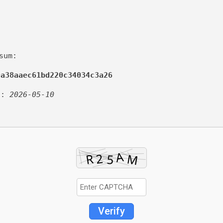
sum:
0a38aaec61bd220c34034c3a26
d:
2026-05-10
Verify