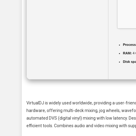
Process
RAM:
4 
Disk sp
VirtualDJ is widely used worldwide, providing a user-friend
hardware, offering multi-deck mixing, jog wheels, wavefo
automated DVS (digital vinyl) mixing with low latency. De
efficient tools. Combines audio and video mixing with sup