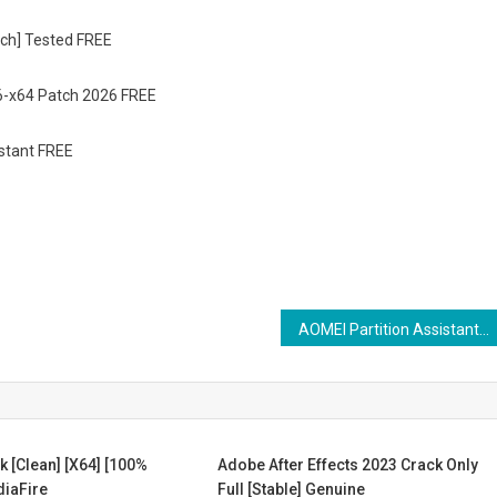
tch] Tested FREE
86-x64 Patch 2026 FREE
nstant FREE
AOMEI Partition Assistant Activated [Full] [x32-x64] [Lifetime] MediaFire
 [Clean] [x64] [100%
Adobe After Effects 2023 Crack Only
iaFire
Full [Stable] Genuine