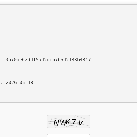
: 0b70be62ddf5ad2dcb7b6d2183b4347f
d:
2026-05-13