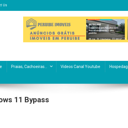
ct Us
e
Praias, Cachoeiras…
Videos Canal Youtube
Hospedag
dows 11 Bypass