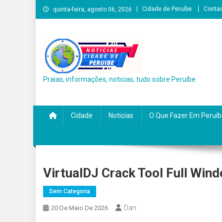
Skip
Cidade de Peruíbe
Conta
quinta-feira, agosto 06, 2026
to
content
Praias, informações, noticias, tudo sobre Peruíbe
Cidade
Noticias
O Que Fazer Em Peruíb
VirtualDJ Crack Tool Full Win
Sem Categoria
Dan
20 De Maio De 2026