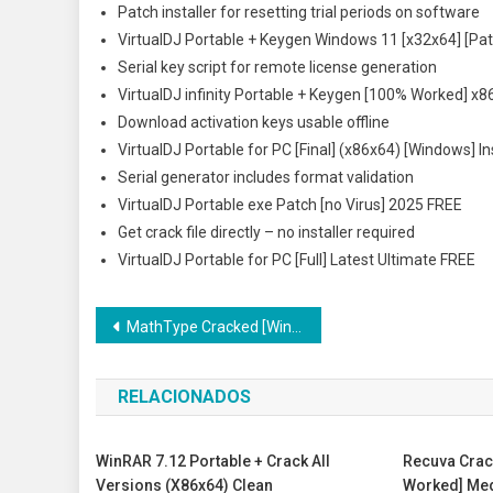
Patch installer for resetting trial periods on software
VirtualDJ Portable + Keygen Windows 11 [x32x64] [Pa
Serial key script for remote license generation
VirtualDJ infinity Portable + Keygen [100% Worked] x
Download activation keys usable offline
VirtualDJ Portable for PC [Final] (x86x64) [Windows] I
Serial generator includes format validation
VirtualDJ Portable exe Patch [no Virus] 2025 FREE
Get crack file directly – no installer required
VirtualDJ Portable for PC [Full] Latest Ultimate FREE
Navegação
MathType Cracked [Windows] [no Virus] 2025
de
RELACIONADOS
Post
WinRAR 7.12 Portable + Crack All
Recuva Crack
Versions (x86x64) Clean
Worked] Med