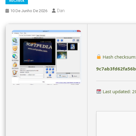
NoCheck
Dan
10 De Junho De 2026
Hash checksum
9c7ab3fd62fa56
Last updated: 