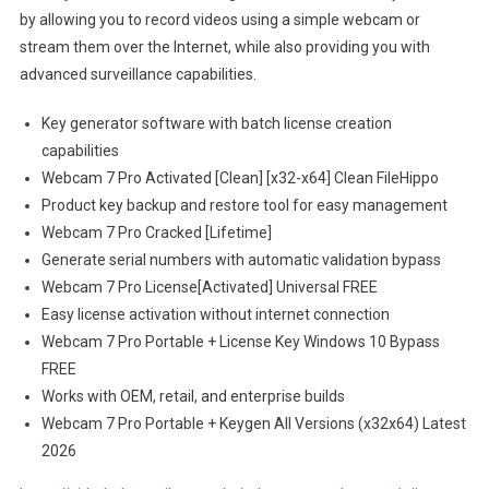
by allowing you to record videos using a simple webcam or
stream them over the Internet, while also providing you with
advanced surveillance capabilities.
Key generator software with batch license creation
capabilities
Webcam 7 Pro Activated [Clean] [x32-x64] Clean FileHippo
Product key backup and restore tool for easy management
Webcam 7 Pro Cracked [Lifetime]
Generate serial numbers with automatic validation bypass
Webcam 7 Pro License[Activated] Universal FREE
Easy license activation without internet connection
Webcam 7 Pro Portable + License Key Windows 10 Bypass
FREE
Works with OEM, retail, and enterprise builds
Webcam 7 Pro Portable + Keygen All Versions (x32x64) Latest
2026