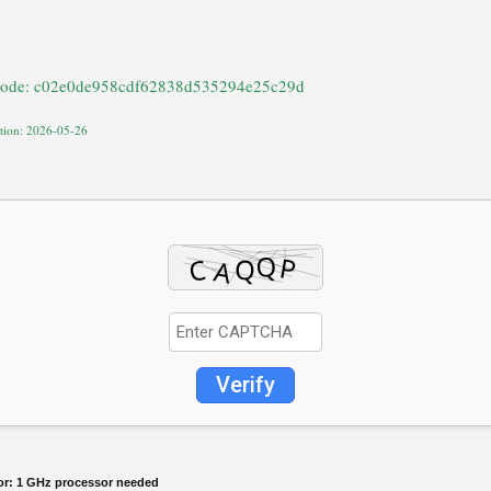
code: c02e0de958cdf62838d535294e25c29d
ation: 2026-05-26
Verify
or:
1 GHz processor needed