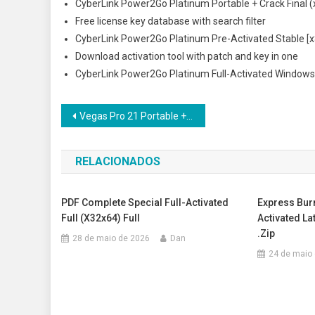
CyberLink Power2Go Platinum Portable + Crack Final 
Free license key database with search filter
CyberLink Power2Go Platinum Pre-Activated Stable [x8
Download activation tool with patch and key in one
CyberLink Power2Go Platinum Full-Activated Windows 
Navegação
Vegas Pro 21 Portable + Crack no Virus (x32-x64) [Lifetime]
de
RELACIONADOS
Post
PDF Complete Special Full-Activated
Express Bur
Full (x32x64) Full
Activated La
.zip
28 de maio de 2026
Dan
24 de maio