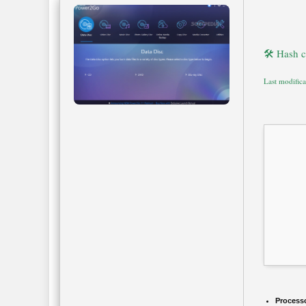
🛠 Hash 
Last modific
Process