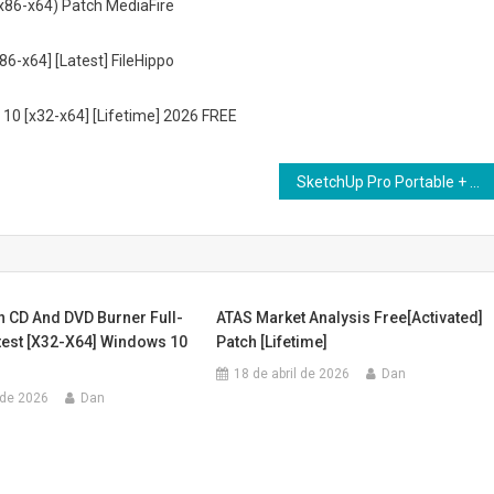
(x86-x64) Patch MediaFire
6-x64] [Latest] FileHippo
10 [x32-x64] [Lifetime] 2026 FREE
SketchUp Pro Portable + Keygen [Patch] [Clean] Premium
n CD And DVD Burner Full-
ATAS Market Analysis Free[Activated]
test [x32-X64] Windows 10
Patch [Lifetime]
18 de abril de 2026
Dan
 de 2026
Dan