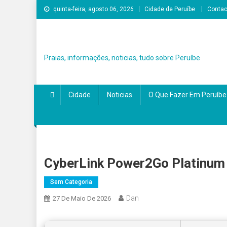
Skip
quinta-feira, agosto 06, 2026
Cidade de Peruíbe
Contac
to
content
Praias, informações, noticias, tudo sobre Peruíbe
Cidade
Noticias
O Que Fazer Em Peruíbe
CyberLink Power2Go Platinum P
Sem Categoria
Dan
27 De Maio De 2026