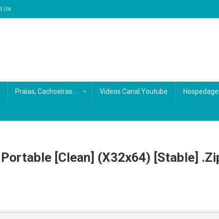
t Us
Praias, Cachoeiras…
Videos Canal Youtube
Hospedage
ortable [Clean] (x32x64) [Stable] .zi