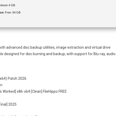
nimum 4 GB
ce:
Free: 64 GB
th advanced disc backup utilities, image extraction and virtual drive
ls designed for disc burning and backup, with support for Blu-ray, audio
(x64) Patch 2026
on
% Worked] x86-x64 [Clean] FileHippo FREE
Final] 2025