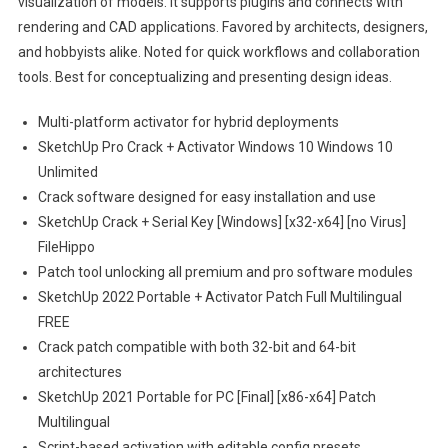
visualization of models. It supports plugins and connects with
rendering and CAD applications. Favored by architects, designers,
and hobbyists alike. Noted for quick workflows and collaboration
tools. Best for conceptualizing and presenting design ideas.
Multi-platform activator for hybrid deployments
SketchUp Pro Crack + Activator Windows 10 Windows 10
Unlimited
Crack software designed for easy installation and use
SketchUp Crack + Serial Key [Windows] [x32-x64] [no Virus]
FileHippo
Patch tool unlocking all premium and pro software modules
SketchUp 2022 Portable + Activator Patch Full Multilingual
FREE
Crack patch compatible with both 32-bit and 64-bit
architectures
SketchUp 2021 Portable for PC [Final] [x86-x64] Patch
Multilingual
Script-based activation with editable config presets