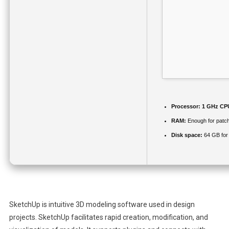
Processor:
1 GHz CPU
RAM:
Enough for patc
Disk space:
64 GB for
SketchUp is intuitive 3D modeling software used in design
projects. SketchUp facilitates rapid creation, modification, and