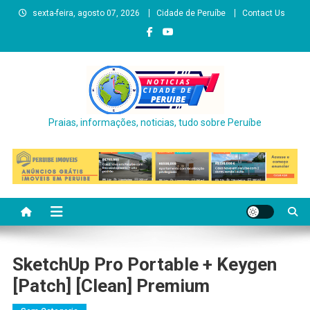
Skip
sexta-feira, agosto 07, 2026
Cidade de Peruíbe
Contact Us
to
content
Praias, informações, noticias, tudo sobre Peruíbe
SketchUp Pro Portable + Keygen
[Patch] [Clean] Premium