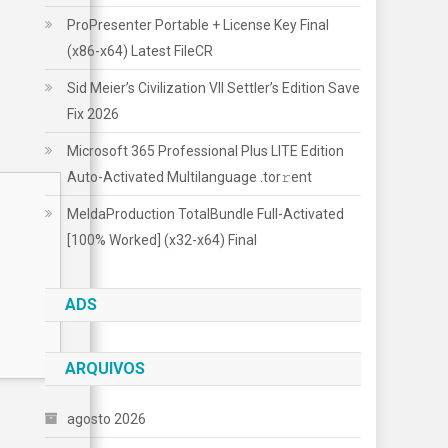
ProPresenter Portable + License Key Final
(x86-x64) Latest FileCR
Sid Meier’s Civilization VII Settler’s Edition Save
Fix 2026
Microsoft 365 Professional Plus LITE Edition
Auto-Activated Multilanguage .tоr𝚛еnt
MeldaProduction TotalBundle Full-Activated
[100% Worked] (x32-x64) Final
ADS
ARQUIVOS
agosto 2026