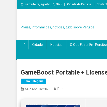
Skip
sexta-feira, agosto 07, 2026
Cidade de Peruíbe
Contac
to
content
Praias, informações, noticias, tudo sobre Peruíbe
Cidade
Noticias
O Que Fazer Em Peruíbe
GameBoost Portable + License 
Sem Categoria
Dan
5 De Abril De 2026