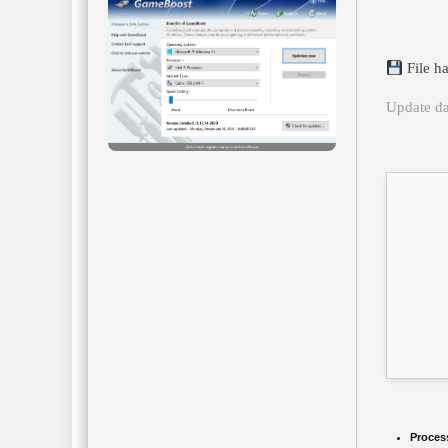
File h
Update da
Proces