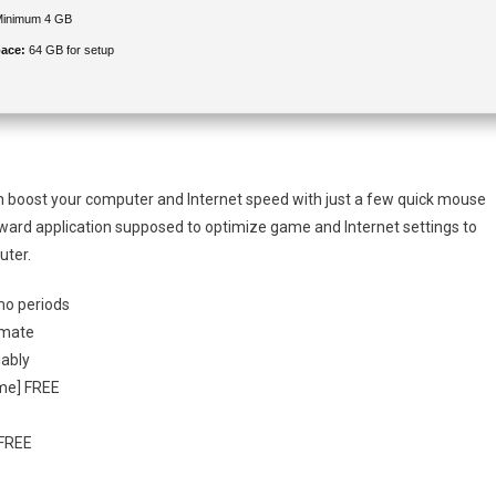
inimum 4 GB
pace:
64 GB for setup
can boost your computer and Internet speed with just a few quick mouse
ward application supposed to optimize game and Internet settings to
uter.
mo periods
imate
iably
ime] FREE
 FREE