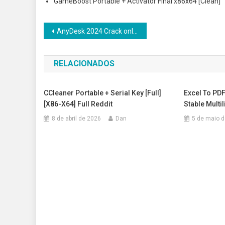
GameBoost Portable + Activator Final x86x64 [Clean]
Navegação
AnyDesk 2024 Crack only Clean (x86x64) [Clean] FileHippo
de
RELACIONADOS
Post
CCleaner Portable + Serial Key [Full]
Excel To PDF
[x86-X64] Full Reddit
Stable Multi
8 de abril de 2026
Dan
5 de maio 