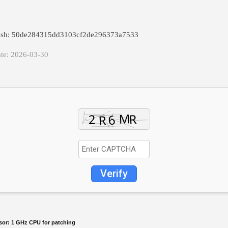
ash: 50de284315dd3103cf2de296373a7533
te: 2026-03-30
Verify
sor:
1 GHz CPU for patching