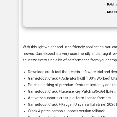
RAM:
M
Disk s
With this lightweight and user-friendly application, you 
moves. GameBoost is a very user friendly and straightfor
squeeze every single bit of performance from your comp
Download crack tool that resets software trial and de
GameBoost Crack + Activator [Full] [100% Worked] Ult
Patch unlocking all premium features instantly and rel
GameBoost Crack + License Key Patch x86-x64 [Lifet
Activator supports cross-platform license formats
GameBoost Crack + Keygen Universal [Lifetime] 2026
Crack & patch combo supports version rollback