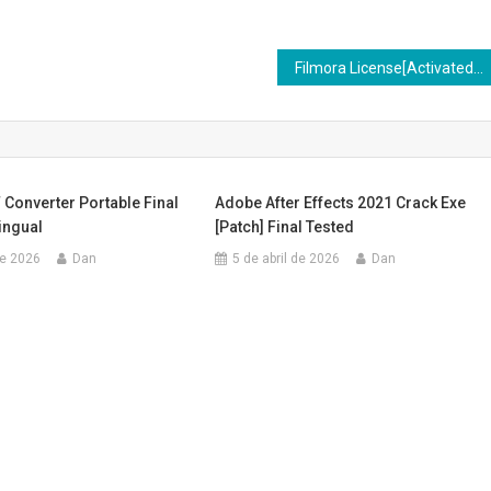
Filmora License[Activated] [Full] Windows 11 Ultimate
 Converter Portable Final
Adobe After Effects 2021 Crack Exe
lingual
[Patch] Final Tested
de 2026
Dan
5 de abril de 2026
Dan