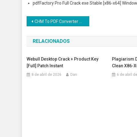
pdfFactory Pro Full Crack exe Stable [x86-x64] Windo
Navegação de Post
CHM To PDF Converter Professional Portable only [no Virus] Full Ultimate
RELACIONADOS
Webull Desktop Crack + Product Key
Plagiarism D
[Full] Patch Instant
Clean X86-X
8 de abril de 2026
Dan
6 de abril d