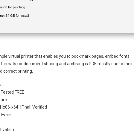
ugh for patching
ce:
64 GB for install
mple virtual printer that enables you to bookmark pages, embed fonts
 formats for document sharing and archiving is PDF, mostly due to their
 correct printing.
s
l] Tested FREE
ware
[x86-x64] [Final] Verified
ftware
tivation