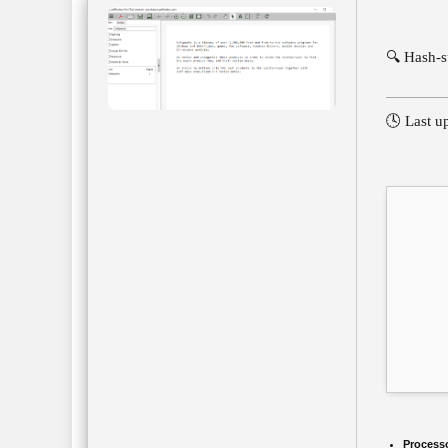
🔍 Hash-
🕓 Last u
Process