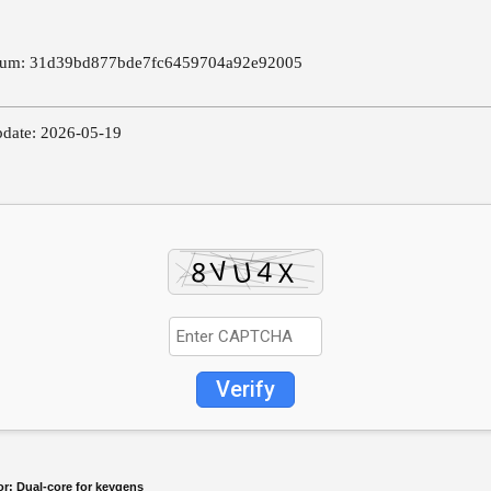
sum: 31d39bd877bde7fc6459704a92e92005
pdate: 2026-05-19
Verify
or:
Dual-core for keygens