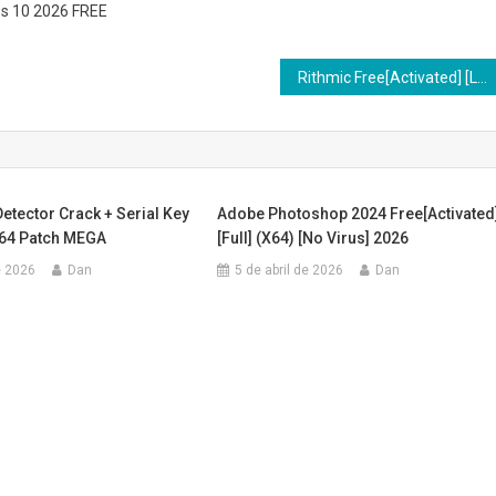
ws 10 2026 FREE
Rithmic Free[Activated] [Latest] [x86-x64] [100% Worked] Verified
etector Crack + Serial Key
Adobe Photoshop 2024 Free[Activated
64 Patch MEGA
[Full] (x64) [no Virus] 2026
e 2026
Dan
5 de abril de 2026
Dan