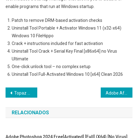
enable programs that run at Windows startup.
Patch to remove DRM-based activation checks
Uninstall Tool Portable + Activator Windows 11 (x32-x64)
Windows 10 FileHippo
Crack + instructions included for fast activation
Uninstall Tool Crack + Serial Key Final [x86x64] no Virus
Ultimate
One-click unlock tool – no complex setup
Uninstall Tool Full-Activated Windows 10 [x64] Clean 2026
Navegação
Topaz AI Portable + Keygen [Patch] x86x64 Lifetime Verified
Adobe After Effects 2023 Crack Universal x86x64 [Final] .zip
de
RELACIONADOS
Post
Adobe Photoshop 2024 Free[Activated] [Full] (x64) [no Virus]