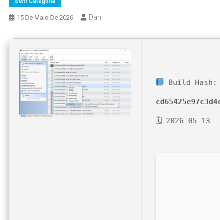
Sem Categoria
Dan
15 De Maio De 2026
Build Hash:
cd65425e97c3d4
🗓 2026-05-13