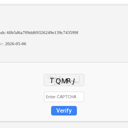
Hash: 60b5d6a709dd69326249e139c743599f
te:
2026-05-06
Verify