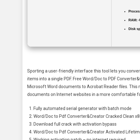
Proces
RAM:
4
Disk s
Sporting a user-friendly interface this tool lets you con
items into a single PDF. Free Word/Doc to PDF Converter&C
Microsoft Word documents to Acrobat Reader files. This 
documents on Internet websites in a more comfortable f
Fully automated serial generator with batch mode
Word/Doc to Pdf Converter&Creator Cracked Clean x
Download full crack with activation bypass
Word/Doc to Pdf Converter&Creator Activated Lifeti
Working activation patch – no internet required