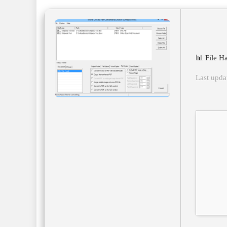
📊 File 
Last upda