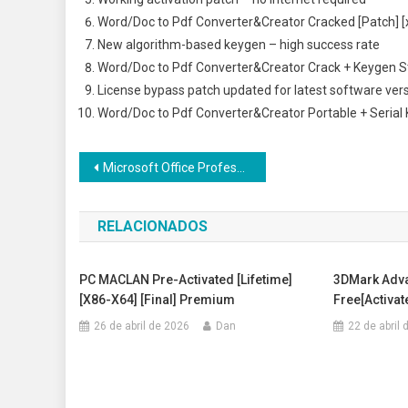
Word/Doc to Pdf Converter&Creator Cracked [Patch] [
New algorithm-based keygen – high success rate
Word/Doc to Pdf Converter&Creator Crack + Keygen St
License bypass patch updated for latest software ver
Word/Doc to Pdf Converter&Creator Portable + Serial
Navegação
Microsoft Office Professional Portable + Product Key Lifetime x64 Windows 11
de
RELACIONADOS
Post
PC MACLAN Pre-Activated [Lifetime]
3DMark Adva
[x86-X64] [Final] Premium
Free[Activate
26 de abril de 2026
Dan
22 de abril