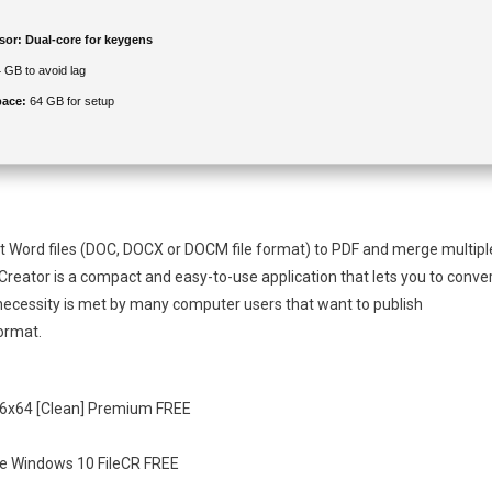
sor:
Dual-core for keygens
 GB to avoid lag
pace:
64 GB for setup
vert Word files (DOC, DOCX or DOCM file format) to PDF and merge multipl
reator is a compact and easy-to-use application that lets you to conve
necessity is met by many computer users that want to publish
ormat.
86x64 [Clean] Premium FREE
me Windows 10 FileCR FREE