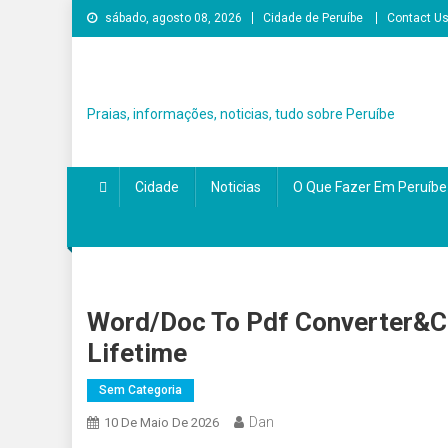
Skip
sábado, agosto 08, 2026
Cidade de Peruíbe
Contact U
to
content
Praias, informações, noticias, tudo sobre Peruíbe
Cidade
Noticias
O Que Fazer Em Peruíbe
Word/Doc To Pdf Converter&Cr
Lifetime
Sem Categoria
Dan
10 De Maio De 2026