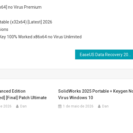
x64] no Virus Premium
able (x32x64) [Latest] 2026
sions
 Key 100% Worked x86x64 no Virus Unlimited
EaseUS Data Recovery 2025 Portable + Product Key [Patch] (x64) [Windows] Instant
nced Edition
SolidWorks 2025 Portable + Keygen N
d] [Final] Patch Ultimate
Virus Windows 10
 de 2026
Dan
1 de maio de 2026
Dan